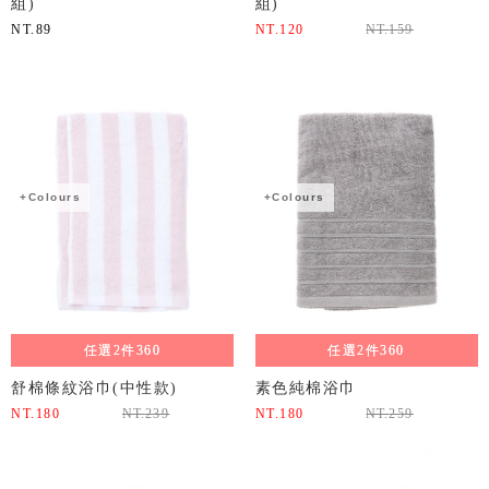
組)
組)
NT.
89
NT.
120
NT.
159
+Colours
+Colours
任選2件360
任選2件360
舒棉條紋浴巾(中性款)
素色純棉浴巾
NT.
180
NT.
239
NT.
180
NT.
259