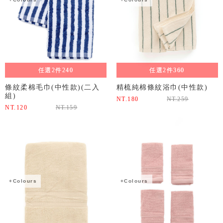
任選2件240
任選2件360
條紋柔棉毛巾(中性款)(二入
精梳純棉條紋浴巾(中性款)
組)
NT.
180
NT.
259
NT.
120
NT.
159
+Colours
+Colours