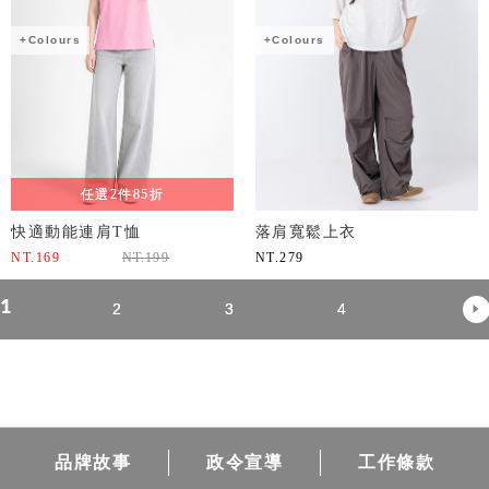
+Colours
+Colours
任選2件85折
快適動能連肩T恤
落肩寬鬆上衣
NT.
169
NT.
199
NT.
279
1
2
3
4
品牌故事
政令宣導
工作條款