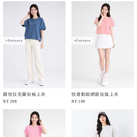
+Colours
+Colours
圓領拉克蘭短袖上衣
快適動能網眼短版上衣
NT.
299
NT.
199