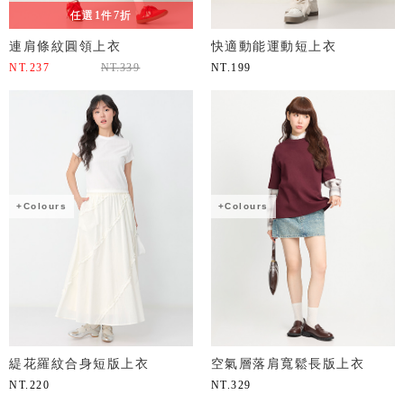
任選1件7折
連肩條紋圓領上衣
快適動能運動短上衣
NT.
237
NT.
339
NT.
199
+Colours
+Colours
緹花羅紋合身短版上衣
空氣層落肩寬鬆長版上衣
NT.
220
NT.
329