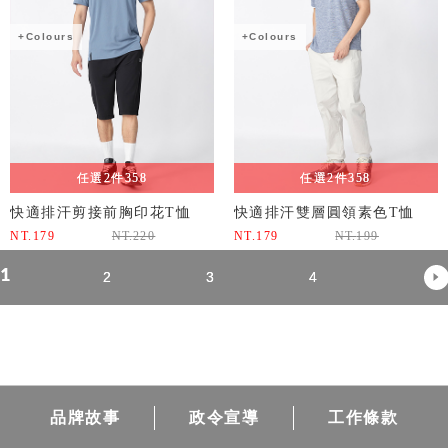
+Colours
+Colours
任選2件358
任選2件358
快適排汗剪接前胸印花T恤
快適排汗雙層圓領素色T恤
NT.
179
NT.
220
NT.
179
NT.
199
1
2
3
4
品牌故事
政令宣導
工作條款