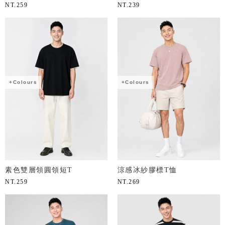
NT.
259
NT.
239
+Colours
+Colours
素色雙層領圓領短T
涼感冰紗膠標T恤
NT.
259
NT.
269