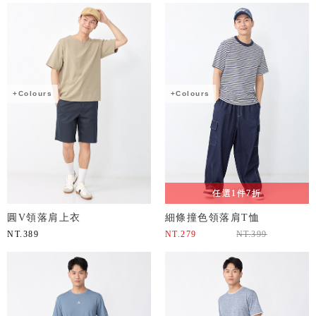
+Colours
+Colours
任選1件7折
圓V領落肩上衣
細條撞色領落肩T恤
NT.
389
NT.
279
NT.
399