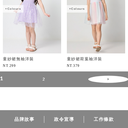
+Colours
+Colours
童紗裙無袖洋裝
童紗裙荷葉袖洋裝
NT.
299
NT.
379
1
2
品牌故事
政令宣導
工作條款