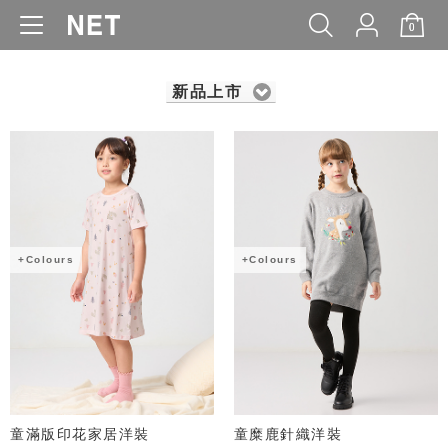
0
WOMEN
MEN
KIDS
BABY
新品上市
+Colours
+Colours
童滿版印花家居洋裝
童糜鹿針織洋裝