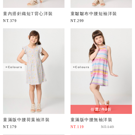
童內搭針織短T背心洋裝
童皺皺布中腰短袖洋裝
NT.
379
NT.
299
+Colours
+Colours
任選2件8折
童滿版中腰荷葉袖洋裝
童滿版中腰無袖洋裝
NT.
179
NT.
119
NT.
149