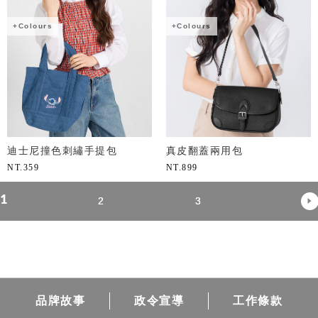
+Colours
+Colours
迪士尼撞色刺繡手提包
真皮翻蓋兩用包
NT.
359
NT.
899
1
2
3
品牌故事
政令宣導
工作條款