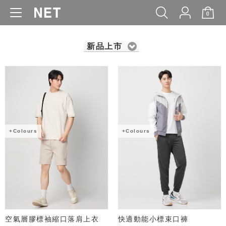
0
WOMEN
MEN
KIDS
BABY
新品上市
+Colours
+Colours
空氣層膠標袖縮口落肩上衣
快適動能小標束口褲