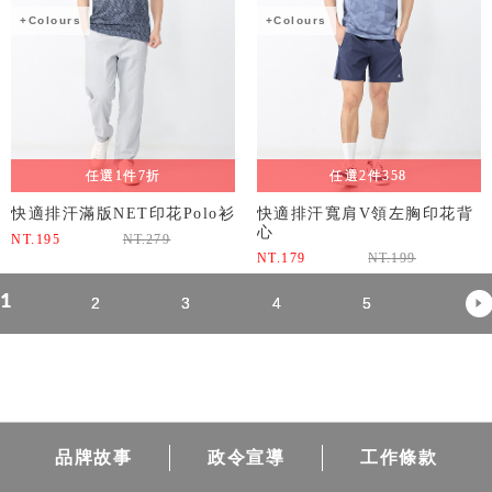
+Colours
+Colours
任選1件7折
任選2件358
快適排汗滿版NET印花Polo衫
快適排汗寬肩V領左胸印花背
心
NT.
195
NT.
279
NT.
179
NT.
199
1
2
3
4
5
品牌故事
政令宣導
工作條款