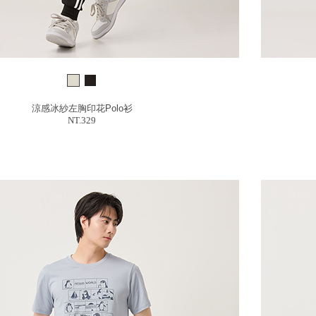
涼感冰紗左胸印花Polo衫
NT.329