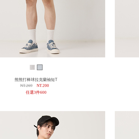
熊熊打棒球拉克蘭袖短T
NT.269
NT.200
任選3件600