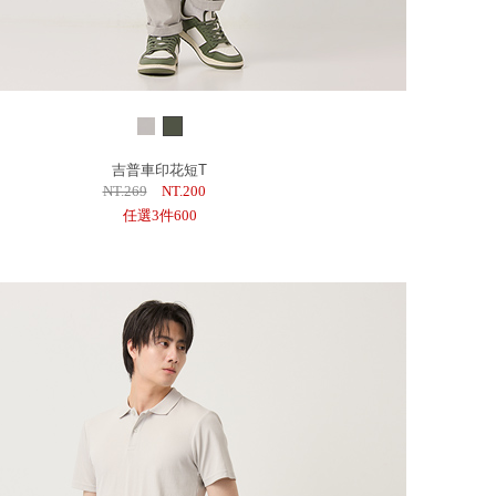
吉普車印花短T
NT.269
NT.200
任選3件600