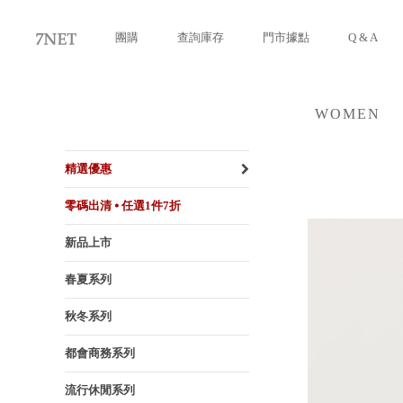
團購
查詢庫存
門市據點
Q & A
WOMEN
女裝
精選優惠
零碼出清 ⦁ 任選1件7折
新品上市
春夏系列
秋冬系列
都會商務系列
流行休閒系列