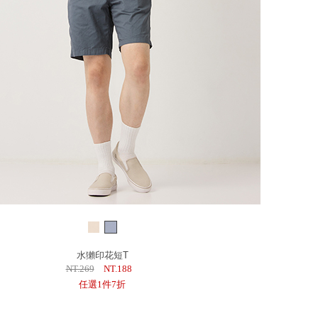
水獺印花短T
NT.269
NT.188
任選1件7折