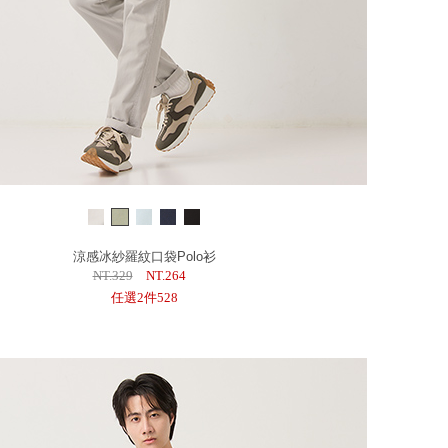
涼感冰紗羅紋口袋Polo衫
NT.329
NT.264
任選2件528