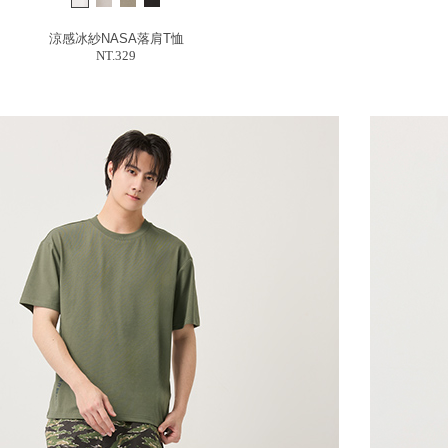
涼感冰紗NASA落肩T恤
NT.329