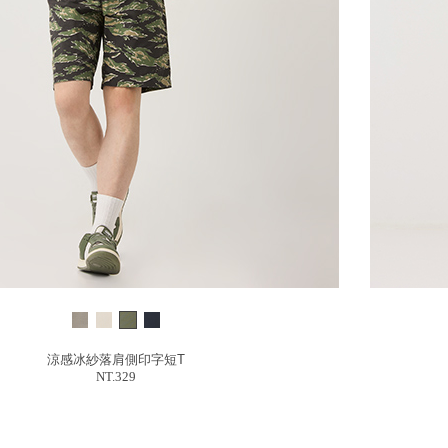
涼感冰紗落肩側印字短T
NT.329