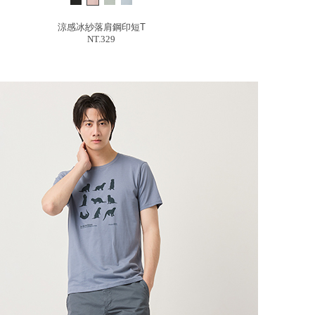
涼感冰紗落肩鋼印短T
NT.329