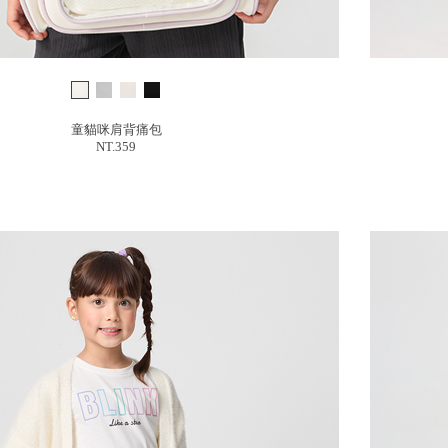
童貓咪肩背痛包
NT.359