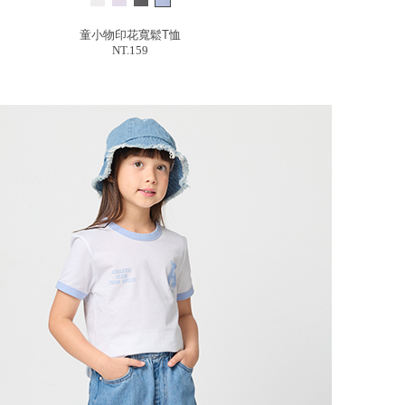
童小物印花寬鬆T恤
NT.159