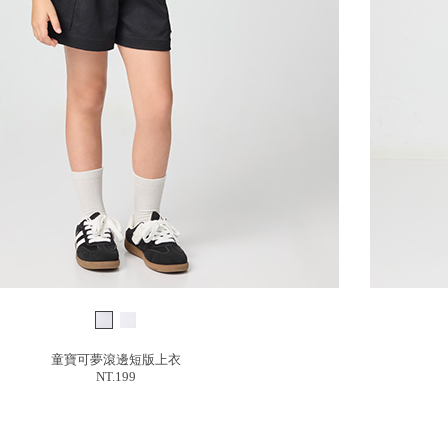
童寶可夢滾邊短版上衣
NT.199