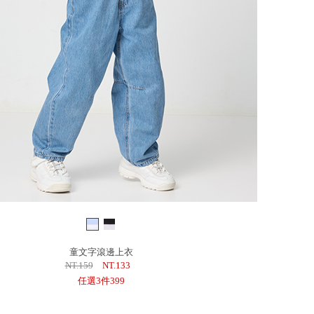
童文字滾邊上衣
NT.159
NT.133
任選3件399