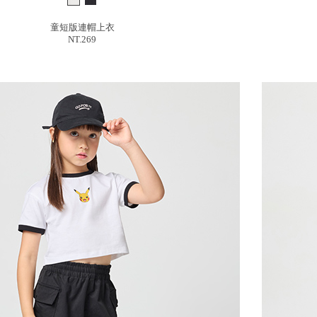
童短版連帽上衣
NT.269