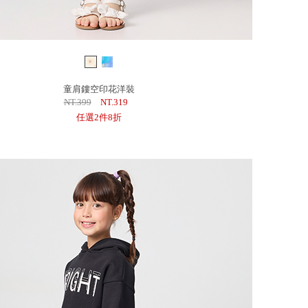
童肩鏤空印花洋裝
NT.399
NT.319
任選2件8折