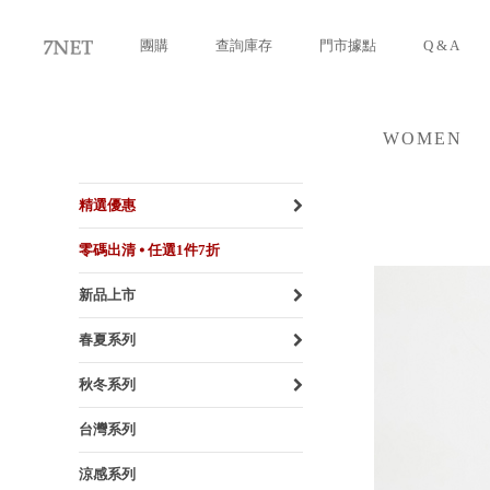
團購
查詢庫存
門市據點
Q & A
WOMEN
女裝
精選優惠
零碼出清 ⦁ 任選1件7折
新品上市
春夏系列
秋冬系列
台灣系列
涼感系列