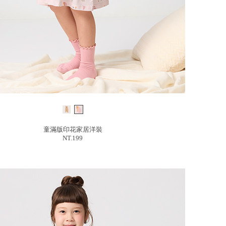
童滿版印花家居洋裝
NT.199