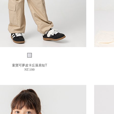
童寶可夢皮卡丘落肩短T
NT.199