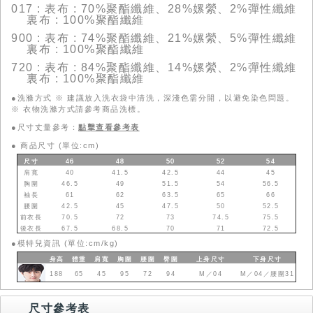
017 : 表布 : 70%聚酯纖維、28%嫘縈、2%彈性纖維
裏布 : 100%聚酯纖維
900 : 表布 : 74%聚酯纖維、21%嫘縈、5%彈性纖維
裏布 : 100%聚酯纖維
720 : 表布 : 84%聚酯纖維、14%嫘縈、2%彈性纖維
裏布 : 100%聚酯纖維
●洗滌方式 ※ 建議放入洗衣袋中清洗，深淺色需分開，以避免染色問題。
※ 衣物洗滌方式請參考商品洗標。
●尺寸丈量參考：
點擊查看參考表
●
商品尺寸 (單位:cm)
尺寸
46
48
50
52
54
肩寬
40
41.5
42.5
44
45
胸圍
46.5
49
51.5
54
56.5
袖長
61
62
63.5
65
66
腰圍
42.5
45
47.5
50
52.5
前衣長
70.5
72
73
74.5
75.5
後衣長
67.5
68.5
70
71
72.5
●
模特兒資訊 (單位:cm/kg)
身高
體重
肩寬
胸圍
腰圍
臀圍
上身
尺寸
下身
尺寸
188
65
45
95
72
94
M／04
M／04／腰圍31
尺寸參考表