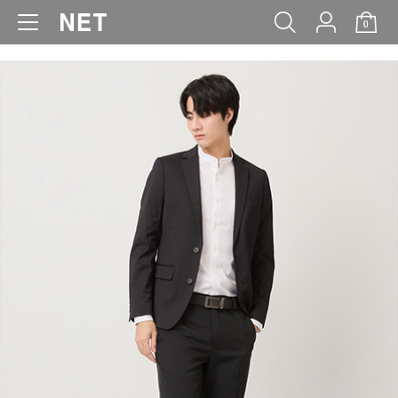
0
WOMEN
MEN
KIDS
BABY