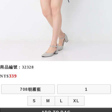
商品編號：
32328
339
NT$
708朝霧藍
1
S
M
L
XL