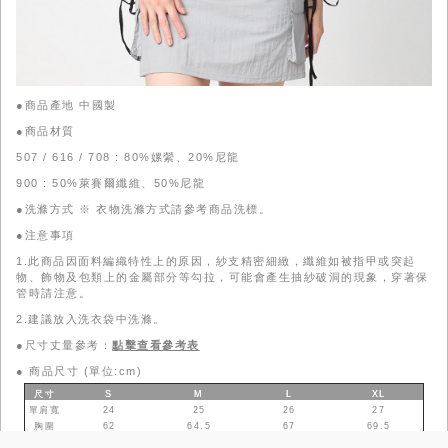
●商品產地 中國製
●商品材質
507 / 616 / 708 : 80%嫘縈、20%尼龍
900 : 50%萊賽爾纖維、50%尼龍
●洗滌方式 ※ 衣物洗滌方式請參考商品洗標。
●注意事項
1.此商品因面料編織特性上的原因，紗支精密細緻，纖維如被指甲或突起
物、飾物及包類上的金屬部分等勾拉，可能會產生抽紗破洞的現象，穿著保
管時請注意。
2.建議放入洗衣袋中洗滌。
●尺寸丈量參考：
點擊查看參考表
●
商品尺寸 (單位:cm)
尺寸
S
M
L
XL
單肩寬
24
25
26
27
胸圍
62
64.5
67
69.5
衣長
58
59.5
60.5
62