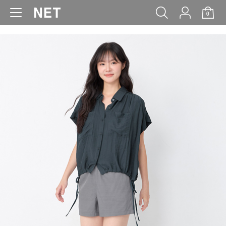
0
WOMEN
MEN
KIDS
BABY