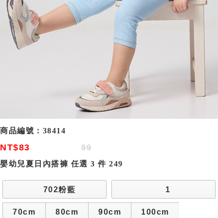
商品編號：
38414
NT$83
99
嬰幼兒夏日內搭褲 任選 3 件 249
702粉藍
1
70cm
80cm
90cm
100cm