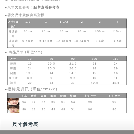
●尺寸丈量參考：
點擊查看參考表
●
嬰兒尺寸歲數身高對照
尺寸(歲
1/2
1
1 1/2
2
3
4
數
)
建議身
60cm
70cm
80cm
90cm
100cm
110cm
高
建議歲
0-6個月
6-12個月
12-18個月
18-24個月
3-4歲
4-5歲
段
●
商品尺寸 (單位:cm)
尺寸
70
80
90
100
110
腰圍
19
20.5
21.5
23
24
臀圍
24
25.5
26.5
28
29
腿圍
13.5
14
14.5
15
16
褲口寬
8.5
9
9.5
10
11
褲長
29
33
37
40.5
44.5
模特兒資訊 (單位:cm/kg)
●
身高
體重
肩寬
胸圍
腰圍
臀圍
上身
尺寸
下身
尺寸
94
14
26
50
51
54
90
90
90
13
25
49
49
51
90
90
尺寸參考表