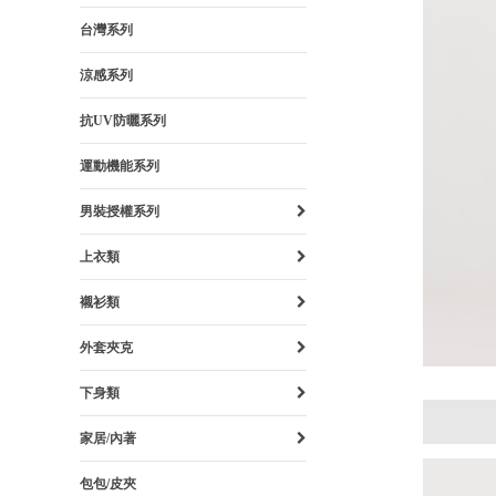
台灣系列
涼感系列
抗UV防曬系列
運動機能系列
男裝授權系列
上衣類
襯衫類
外套夾克
下身類
家居/內著
包包/皮夾