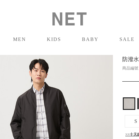
MEN
KIDS
BABY
SALE
男裝
童裝
嬰兒
促銷
防潑水
商品編
S
>>十天