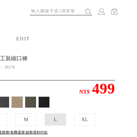
0
EDIT
特輯
工裝縮口褲
號：
36278
499
NT$
M
L
XL
鑑賞期/免費退貨/超取貨到付款