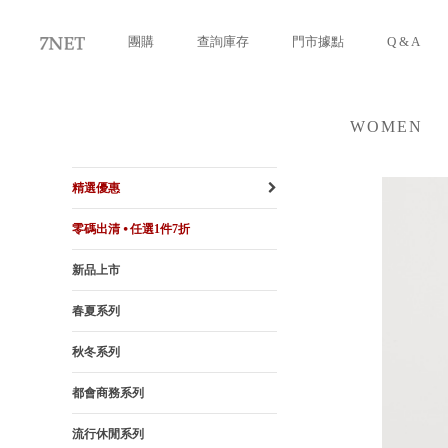
團購
查詢庫存
門市據點
Q & A
WOMEN
女裝
精選優惠
零碼出清 ⦁ 任選1件7折
新品上市
春夏系列
秋冬系列
都會商務系列
流行休閒系列