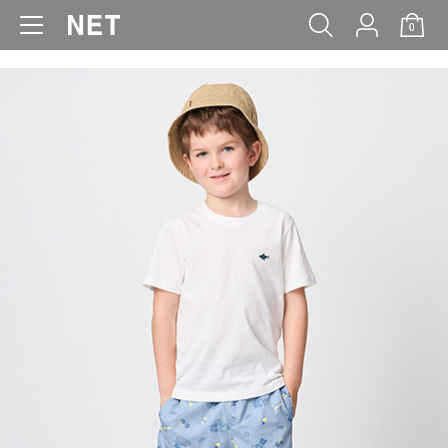
0
WOMEN
MEN
KIDS
BABY