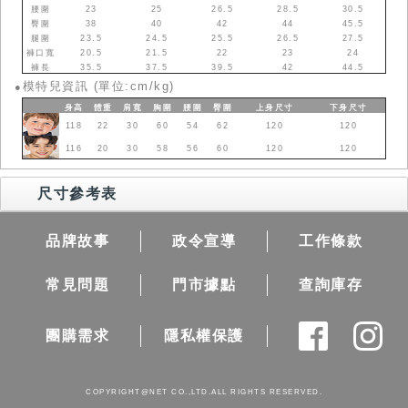
腰圍
23
25
26.5
28.5
30.5
臀圍
38
40
42
44
45.5
腿圍
23.5
24.5
25.5
26.5
27.5
褲口寬
20.5
21.5
22
23
24
褲長
35.5
37.5
39.5
42
44.5
模特兒資訊 (單位:cm/kg)
●
身高
體重
肩寬
胸圍
腰圍
臀圍
上身
尺寸
下身
尺寸
118
22
30
60
54
62
120
120
116
20
30
58
56
60
120
120
尺寸參考表
品牌故事
政令宣導
工作條款
常見問題
門市據點
查詢庫存
團購需求
隱私權保護
COPYRIGHT@NET CO.,LTD.ALL RIGHTS RESERVED.