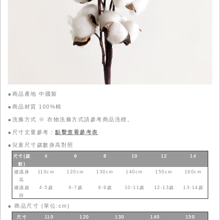
●商品產地 中國製
●商品材質 100%棉
●洗滌方式 ※ 衣物洗滌方式請參考商品洗標。
●尺寸丈量參考：
點擊查看參考表
●
兒童尺寸歲數身高對照
尺寸(歲
4
6
8
10
12
14
數
)
建議身
110cm
120cm
130cm
140cm
150cm
160cm
高
建議歲
4-5歲
6-7歲
8-9歲
10-11歲
12-13歲
13-14歲
段
●
商品尺寸 (單位:cm)
尺寸
110
120
130
140
150