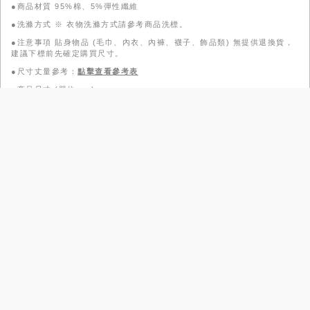
●商品材質 95%棉、5%彈性纖維
●洗滌方式 ※ 衣物洗滌方式請參考商品洗標。
●注意事項 貼身物品 (毛巾、內衣、內褲、襪子、飾品類) 無提供退換貨，
建議下標前先確定購買尺寸。
●尺寸丈量參考：
點擊查看參考表
●
商品尺寸 (單位:cm)
尺寸
S
M
L
XL
試穿臀
84~88
88~94
94~100
100~106
圍
31.5
臀圍
33.5
35.5
37.5
6
側邊長
7
8
9
尺寸參考表
品牌故事
政令宣導
工作條款
常見問題
門市據點
查詢庫存
團購需求
隱私權保護