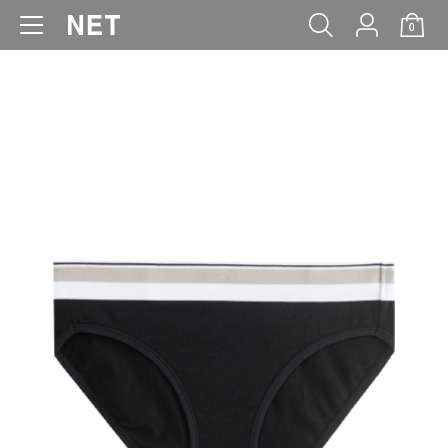
0
WOMEN
MEN
KIDS
BABY