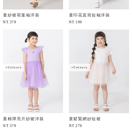
童紗裙荷葉袖洋裝
童印花直筒短袖洋裝
NT.
379
NT.
199
+Colours
+Colours
童棉彈亮片紗裙洋裝
童鬆緊網紗短裙
NT.
379
NT.
279