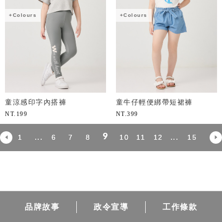
+Colours
+Colours
童涼感印字內搭褲
童牛仔輕便綁帶短裙褲
NT.
199
NT.
399
9
...
...
1
6
7
8
10
11
12
15
品牌故事
政令宣導
工作條款