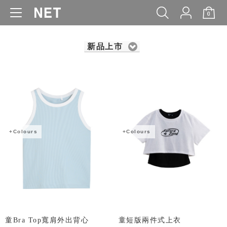
0
WOMEN
MEN
KIDS
BABY
新品上市
+Colours
+Colours
童Bra Top寬肩外出背心
童短版兩件式上衣