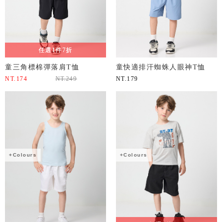
任選1件7折
童三角標棉彈落肩T恤
童快適排汗蜘蛛人眼神T恤
NT.
174
NT.
249
NT.
179
+Colours
+Colours