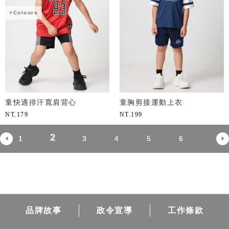
+Colours
童快適排汗寬肩背心
童胸剪接運動上衣
NT.
179
NT.
199
2
1
3
4
5
6
品牌故事
政令宣導
工作條款