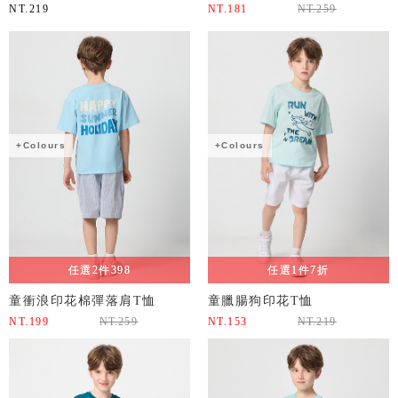
NT.
219
NT.
181
NT.
259
+Colours
+Colours
任選2件398
任選1件7折
童衝浪印花棉彈落肩T恤
童臘腸狗印花T恤
NT.
199
NT.
259
NT.
153
NT.
219