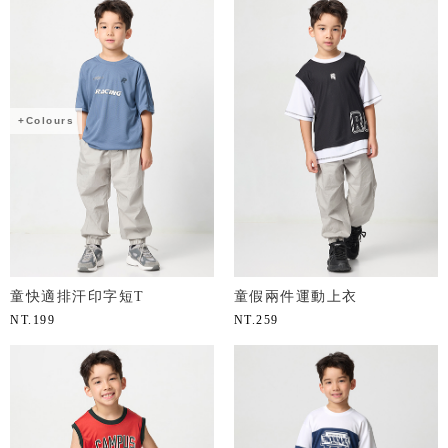
+Colours
童快適排汗印字短T
童假兩件運動上衣
NT.
199
NT.
259