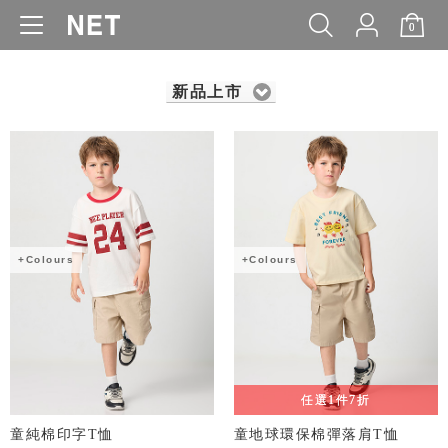
0
WOMEN
MEN
KIDS
BABY
新品上市
+Colours
+Colours
任選1件7折
童純棉印字T恤
童地球環保棉彈落肩T恤