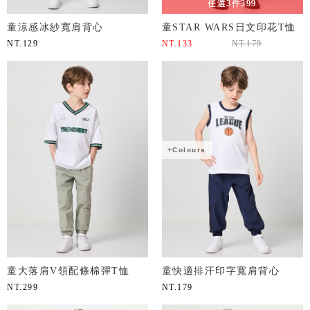
任選3件399
童涼感冰紗寬肩背心
童STAR WARS日文印花T恤
NT.
129
NT.
133
NT.
179
+Colours
童大落肩V領配條棉彈T恤
童快適排汗印字寬肩背心
NT.
299
NT.
179