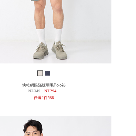
快乾網眼滿版羽毛Polo衫
NT.349
NT.294
任選2件588