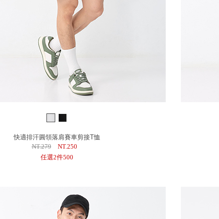
快適排汗圓領落肩賽車剪接T恤
NT.279
NT.250
任選2件500