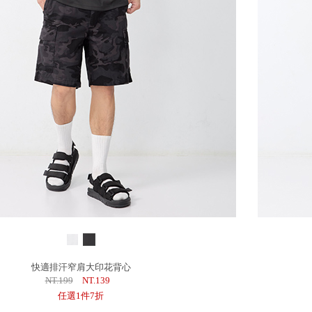
快適排汗窄肩大印花背心
NT.199
NT.139
任選1件7折