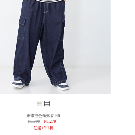
細條撞色領落肩T恤
NT.399
NT.279
任選1件7折