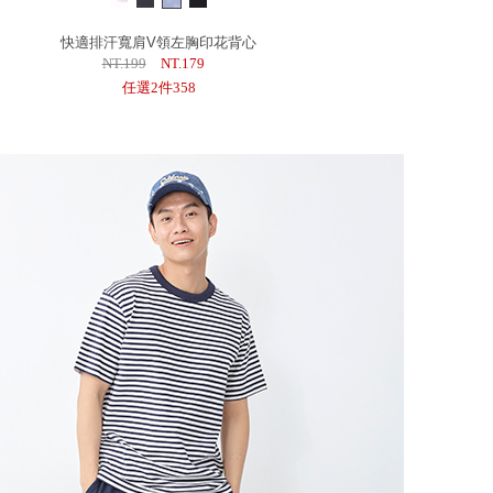
快適排汗寬肩V領左胸印花背心
NT.199
NT.179
任選2件358