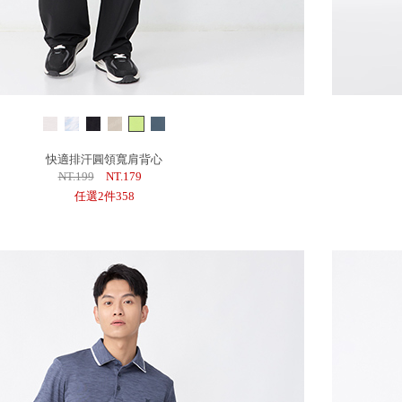
快適排汗圓領寬肩背心
NT.199
NT.179
任選2件358