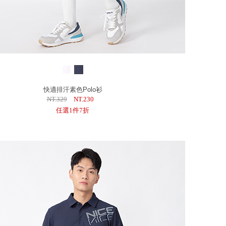
快適排汗素色Polo衫
NT.329
NT.230
任選1件7折