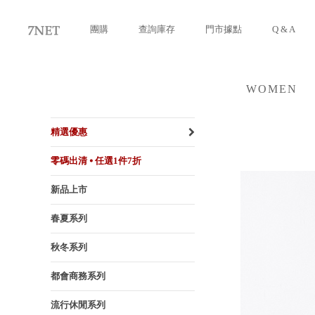
團購
查詢庫存
門市據點
Q & A
WOMEN
女裝
精選優惠
零碼出清 ⦁ 任選1件7折
新品上市
春夏系列
秋冬系列
都會商務系列
流行休閒系列