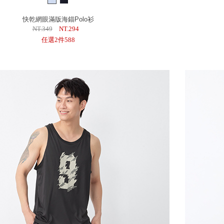
快乾網眼滿版海錨Polo衫
NT.349
NT.294
任選2件588