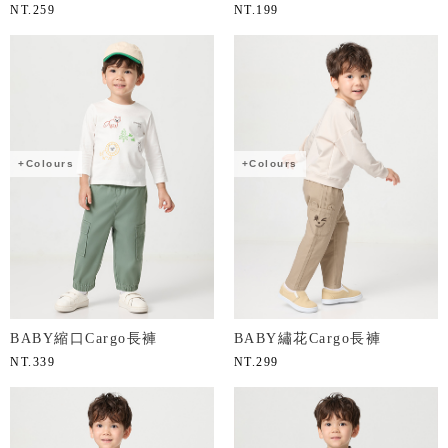
NT.
259
NT.
199
+Colours
+Colours
BABY縮口Cargo長褲
BABY繡花Cargo長褲
NT.
339
NT.
299