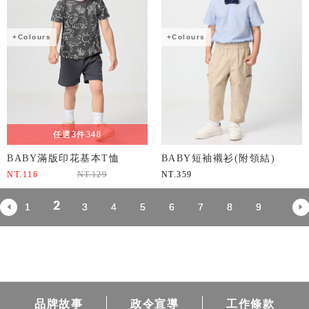
+Colours
+Colours
任選3件348
BABY滿版印花基本T恤
BABY短袖襯衫(附領結)
NT.
116
NT.
129
NT.
359
2
1
3
4
5
6
7
8
9
品牌故事
政令宣導
工作條款