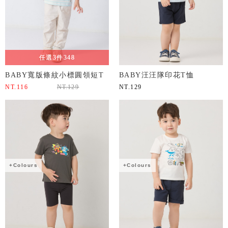
任選3件348
BABY寬版條紋小標圓領短T
BABY汪汪隊印花T恤
NT.
116
NT.
129
NT.
129
+Colours
+Colours